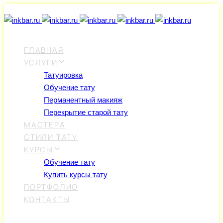
Skip
Skip
links
to
primary
navigation
ГЛАВНАЯ
Skip
УСЛУГИ
to
Татуировка
content
Обучение тату
Перманентный макияж
Перекрытие старой тату
МАСТЕРА
СТИЛИ ТАТУ
КУРСЫ
Обучение тату
Купить курсы тату
ПОРТФОЛИО
КОНТАКТЫ