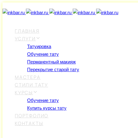
Skip
Skip
links
to
primary
navigation
ГЛАВНАЯ
Skip
УСЛУГИ
to
Татуировка
content
Обучение тату
Перманентный макияж
Перекрытие старой тату
МАСТЕРА
СТИЛИ ТАТУ
КУРСЫ
Обучение тату
Купить курсы тату
ПОРТФОЛИО
КОНТАКТЫ