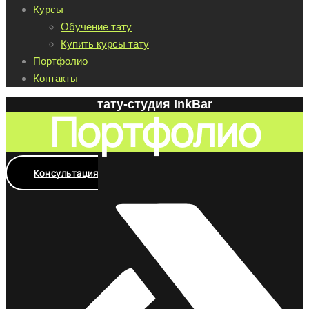
Курсы
Обучение тату
Купить курсы тату
Портфолио
Контакты
тату-студия InkBar
Портфолио
Консультация