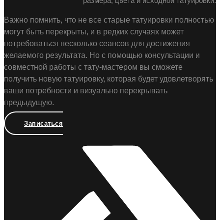
размера, цвета и исходной татуировки.
Важно помнить, что не все старые татуировки полностью
могут быть перекрыты, и в редких случаях может
потребоваться несколько сеансов для достижения
желаемого результата. Но с помощью консультации и
совместной работы с тату-мастером вы сможете
получить новую татуировку, которая будет удовлетворять
ваши потребности и визуально перекрывать
предыдущую.
Записаться