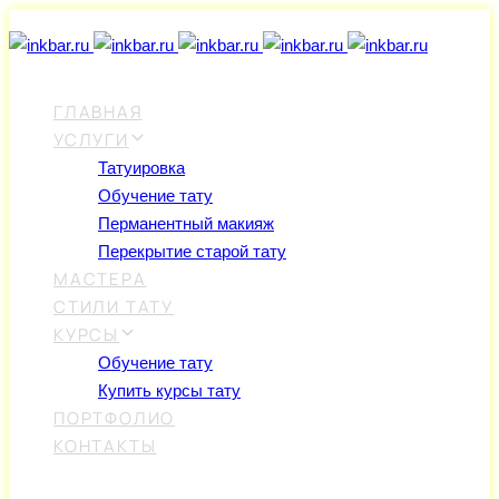
Skip
Skip
links
to
primary
navigation
ГЛАВНАЯ
Skip
УСЛУГИ
to
Татуировка
content
Обучение тату
Перманентный макияж
Перекрытие старой тату
МАСТЕРА
СТИЛИ ТАТУ
КУРСЫ
Обучение тату
Купить курсы тату
ПОРТФОЛИО
КОНТАКТЫ