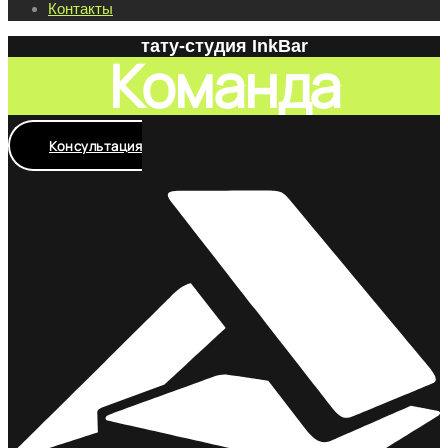
Контакты
тату-студия InkBar
Команда
Консультация